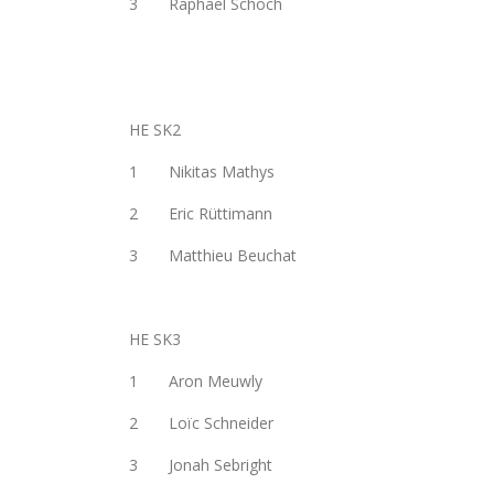
3 Raphael Schoch
HE SK2
1 Nikitas Mathys
2 Eric Rüttimann
3 Matthieu Beuchat
HE SK3
1 Aron Meuwly
2 Loïc Schneider
3 Jonah Sebright