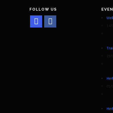
FOLLOW US
EVE
Wel
14/
Tra
29/
Her
05/
Her