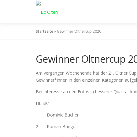
Zum
Inhalt
springen
Startseite
»
Gewinner Oltnercup 2020
Gewinner Oltnercup 2
Am vergangen Wochenende hat der 21. Oltner Cup m
Gewinner*innen in den einzelnen Kategorien aufgeli
Bei Interesse an den Fotos in besserer Qualität ka
HE SK1
1 Dominic Bucher
2 Roman Bringolf