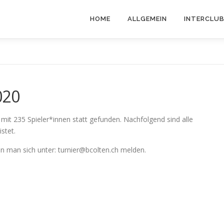
HOME
ALLGEMEIN
INTERCLU
020
it 235 Spieler*innen statt gefunden. Nachfolgend sind alle
stet.
nn man sich unter: turnier@bcolten.ch melden.