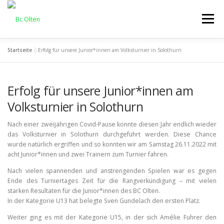
Zum
Inhalt
Menü
springen
Startseite
»
Erfolg für unsere Junior*innen am Volksturnier in Solothurn
HOME
ALLGEMEIN
INTERCLUB
TRAINING
Erfolg für unsere Junior*innen am
OLTNER CUP
KONTAKT
Volksturnier in Solothurn
Nach einer zweijährigen Covid-Pause konnte diesen Jahr endlich wieder
das Volksturnier in Solothurn durchgeführt werden. Diese Chance
wurde natürlich ergriffen und so konnten wir am Samstag 26.11.2022 mit
acht Junior*innen und zwei Trainern zum Turnier fahren.
Nach vielen spannenden und anstrengenden Spielen war es gegen
Ende des Turniertages Zeit für die Rangverkündigung – mit vielen
starken Resultaten für die Junior*innen des BC Olten.
In der Kategorie U13 hat belegte Sven Gundelach den ersten Platz.
Weiter ging es mit der Kategorie U15, in der sich Amélie Fuhrer den