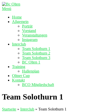
Zum
Inhalt
Menü
springen
Home
Allgemein
Porträt
Vorstand
Veranstaltungen
Instagram
Interclub
Team Solothurn 1
Team Solothurn 2
Team Solothurn 3
BC Olten 1
Training
Hallenplan
Oltner Cup
Kontakt
BCO Mitgliedschaft
Team Solothurn 1
Startseite
»
Interclub
»
Team Solothurn 1