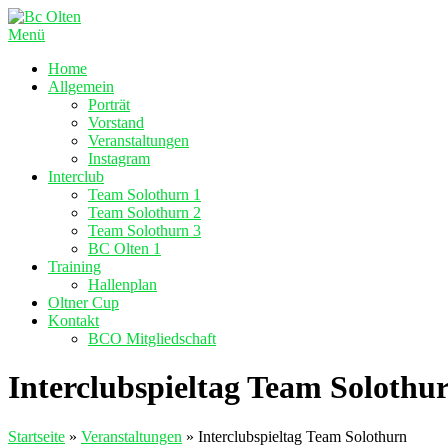
Zum
Inhalt
Menü
springen
Home
Allgemein
Porträt
Vorstand
Veranstaltungen
Instagram
Interclub
Team Solothurn 1
Team Solothurn 2
Team Solothurn 3
BC Olten 1
Training
Hallenplan
Oltner Cup
Kontakt
BCO Mitgliedschaft
Interclubspieltag Team Solothu
Startseite
»
Veranstaltungen
»
Interclubspieltag Team Solothurn