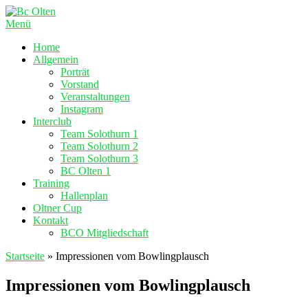
Zum
Inhalt
Menü
springen
Home
Allgemein
Porträt
Vorstand
Veranstaltungen
Instagram
Interclub
Team Solothurn 1
Team Solothurn 2
Team Solothurn 3
BC Olten 1
Training
Hallenplan
Oltner Cup
Kontakt
BCO Mitgliedschaft
Startseite
»
Impressionen vom Bowlingplausch
Impressionen vom Bowlingplausch