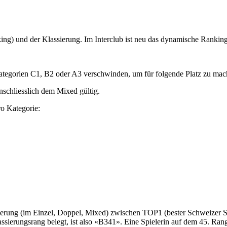
ing) und der Klassierung. Im Interclub ist neu das dynamische Rankin
e Kategorien C1, B2 oder A3 verschwinden, um für folgende Platz zu m
inschliesslich dem Mixed gültig.
ro Kategorie:
ssierung (im Einzel, Doppel, Mixed) zwischen TOP1 (bester Schweizer Spi
Klassierungsrang belegt, ist also «B341». Eine Spielerin auf dem 45. 