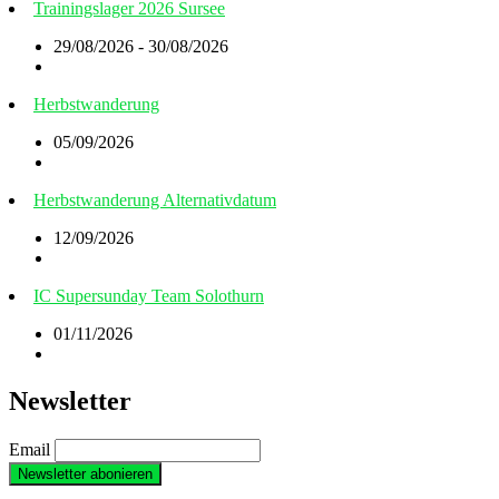
Trainingslager 2026 Sursee
29/08/2026 - 30/08/2026
Herbstwanderung
05/09/2026
Herbstwanderung Alternativdatum
12/09/2026
IC Supersunday Team Solothurn
01/11/2026
Newsletter
Email