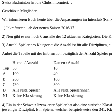
Swiss Badminton hat die Clubs informiert…
Geschätzte Mitglieder
Wir informieren Euch heute über die Anpassungen im Interclub (Rank
1) Inkrafttreten : ab der neuen Saison 2016/17 !
2) Neu gibt es nur noch 6 anstelle der 12 aktuellen Kategorien. Di
3) Anzahl Spieler pro Kategorie: die Anzahl ist für alle Disziplinen, e
Anbei die Tabelle mit der Information bezüglich der Anzahl Spieler p
Herren / Anzahl
Damen / Anzahl
Top
30
10
A
100
40
B
260
100
C
780
300
D
Alle restl. Spieler
Alle restl. Spielerinnen
NL
Keine Klassierung
Keine Klassierung
4) Ein in der Schweiz lizenzierter Spieler hat also eine statische Kla
jeweiliger Disziplin). Ein Spieler, welcher beispielsweise den 341. 