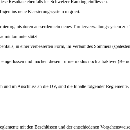
diese Resultate ebenfalls ins Schweizer Ranking einfliessen.
Tagen ins neue Klassierungssystem migriert.
rnierorganisatoren ausserdem ein neues Turnierverwaltungssystem zur
adminton unterstützt.
enfalls, in einer verbesserten Form, im Verlauf des Sommers (spätesten
eingeflossen und machen diesen Turniermodus noch attraktiver (Berück
und im Anschluss an die DV, sind die Inhalte folgender Reglemente, 
glemente mit den Beschlüssen und der entschiedenen Vorgehensweise 