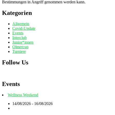
Bestimmungen in Angriff genommen werden kann.
Kategorien
Allgemein
Covid-Update
Events
Interclub
Junior*innen
Oltnercup
Turniere
Follow Us
Events
Wellness Weekend
14/08/2026 - 16/08/2026