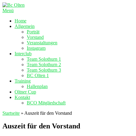
Zum
Inhalt
Menü
springen
Home
Allgemein
Porträt
Vorstand
Veranstaltungen
Instagram
Interclub
Team Solothurn 1
Team Solothurn 2
Team Solothurn 3
BC Olten 1
Training
Hallenplan
Oltner Cup
Kontakt
BCO Mitgliedschaft
Startseite
»
Auszeit für den Vorstand
Auszeit für den Vorstand