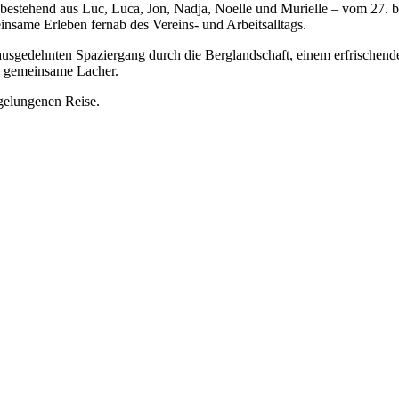
estehend aus Luc, Luca, Jon, Nadja, Noelle und Murielle – vom 27. bis
nsame Erleben fernab des Vereins- und Arbeitsalltags.
ausgedehnten Spaziergang durch die Berglandschaft, einem erfrische
le gemeinsame Lacher.
gelungenen Reise.