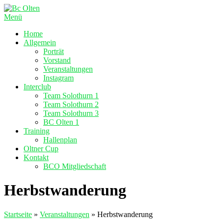
Zum
Inhalt
Menü
springen
Home
Allgemein
Porträt
Vorstand
Veranstaltungen
Instagram
Interclub
Team Solothurn 1
Team Solothurn 2
Team Solothurn 3
BC Olten 1
Training
Hallenplan
Oltner Cup
Kontakt
BCO Mitgliedschaft
Herbstwanderung
Startseite
»
Veranstaltungen
»
Herbstwanderung