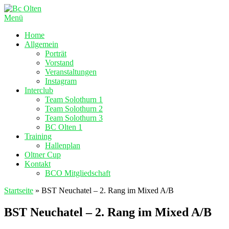
Zum
Inhalt
Menü
springen
Home
Allgemein
Porträt
Vorstand
Veranstaltungen
Instagram
Interclub
Team Solothurn 1
Team Solothurn 2
Team Solothurn 3
BC Olten 1
Training
Hallenplan
Oltner Cup
Kontakt
BCO Mitgliedschaft
Startseite
»
BST Neuchatel – 2. Rang im Mixed A/B
BST Neuchatel – 2. Rang im Mixed A/B