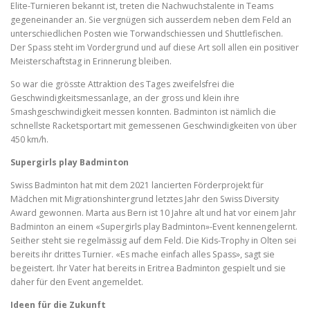
Elite-Turnieren bekannt ist, treten die Nachwuchstalente in Teams
gegeneinander an. Sie vergnügen sich ausserdem neben dem Feld an
unterschiedlichen Posten wie Torwandschiessen und Shuttlefischen.
Der Spass steht im Vordergrund und auf diese Art soll allen ein positiver
Meisterschaftstag in Erinnerung bleiben.
So war die grösste Attraktion des Tages zweifelsfrei die
Geschwindigkeitsmessanlage, an der gross und klein ihre
Smashgeschwindigkeit messen konnten. Badminton ist nämlich die
schnellste Racketsportart mit gemessenen Geschwindigkeiten von über
450 km/h.
Supergirls play Badminton
Swiss Badminton hat mit dem 2021 lancierten Förderprojekt für
Mädchen mit Migrationshintergrund letztes Jahr den Swiss Diversity
Award gewonnen. Marta aus Bern ist 10 Jahre alt und hat vor einem Jahr
Badminton an einem «Supergirls play Badminton»-Event kennengelernt.
Seither steht sie regelmässig auf dem Feld. Die Kids-Trophy in Olten sei
bereits ihr drittes Turnier. «Es mache einfach alles Spass», sagt sie
begeistert. Ihr Vater hat bereits in Eritrea Badminton gespielt und sie
daher für den Event angemeldet.
Ideen für die Zukunft