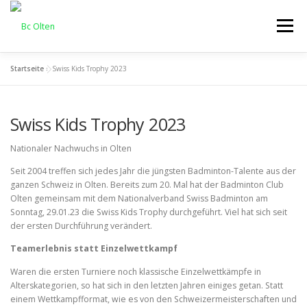
Zum
Inhalt
Menü
springen
Startseite
»
Swiss Kids Trophy 2023
HOME
ALLGEMEIN
INTERCLUB
TRAINING
Swiss Kids Trophy 2023
OLTNER CUP
KONTAKT
Nationaler Nachwuchs in Olten
Seit 2004 treffen sich jedes Jahr die jüngsten Badminton-Talente aus der
ganzen Schweiz in Olten. Bereits zum 20. Mal hat der Badminton Club
Olten gemeinsam mit dem Nationalverband Swiss Badminton am
Sonntag, 29.01.23 die Swiss Kids Trophy durchgeführt. Viel hat sich seit
der ersten Durchführung verändert.
Teamerlebnis statt Einzelwettkampf
Waren die ersten Turniere noch klassische Einzelwettkämpfe in
Alterskategorien, so hat sich in den letzten Jahren einiges getan. Statt
einem Wettkampfformat, wie es von den Schweizermeisterschaften und