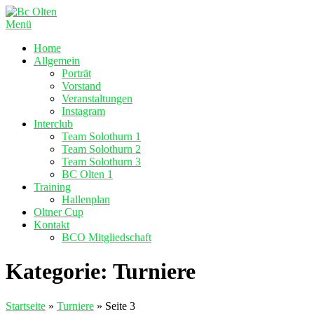
Zum
Inhalt
Menü
springen
Home
Allgemein
Porträt
Vorstand
Veranstaltungen
Instagram
Interclub
Team Solothurn 1
Team Solothurn 2
Team Solothurn 3
BC Olten 1
Training
Hallenplan
Oltner Cup
Kontakt
BCO Mitgliedschaft
Kategorie:
Turniere
Startseite
»
Turniere
»
Seite 3