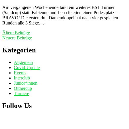
Am vergangenen Wochenende fand ein weiteres BST Turnier
(Sandcup) statt. Fabienne und Lena feierten einen Podestplatz –
BRAVO! Die ersten drei Damendoppel hat nach vier gespielten
Runden alle 3 Siege. …
Beitragsnavigation
Ältere Beiträge
Neuere Beiträge
Kategorien
Allgemein
Covid-Update
Events
Interclub
Junior*innen
Oltnercup
Turniere
Follow Us