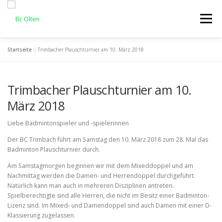
Zum
Inhalt
Menü
springen
Startseite
»
Trimbacher Plauschturnier am 10. März 2018
HOME
ALLGEMEIN
INTERCLUB
TRAINING
Trimbacher Plauschturnier am 10.
OLTNER CUP
KONTAKT
März 2018
Liebe Badmintonspieler und -spielerinnen
Der BC Trimbach führt am Samstag den 10. März 2018 zum 28. Mal das
Badminton Plauschturnier durch.
Am Samstagmorgen beginnen wir mit dem Mixeddoppel und am
Nachmittag werden die Damen- und Herrendoppel durchgeführt.
Natürlich kann man auch in mehreren Disziplinen antreten.
Spielberechtigte sind alle Herren, die nicht im Besitz einer Badminton-
Lizenz sind. Im Mixed- und Damendoppel sind auch Damen mit einer D-
Klassierung zugelassen.